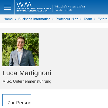
Wirtschaftswissenschaften
Fachbereich
02
Home
Business-Informatics
Professur Hinz
Team
Extern
Luca Martignoni
M.Sc. Unternehmensführung
Zur Person